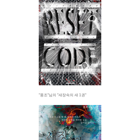
"풍조"님의 "새장속의 새 1권"