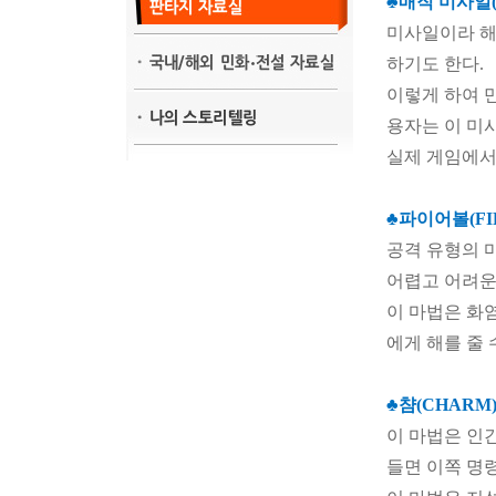
♣매직 미사일(M
미사일이라 해
하기도 한다.
이렇게 하여 
용자는 이 미
실제 게임에서
♣파이어볼(FIR
공격 유형의 
어렵고 어려운
이 마법은 화
에게 해를 줄 
♣챰(CHARM
이 마법은 인
들면 이쪽 명