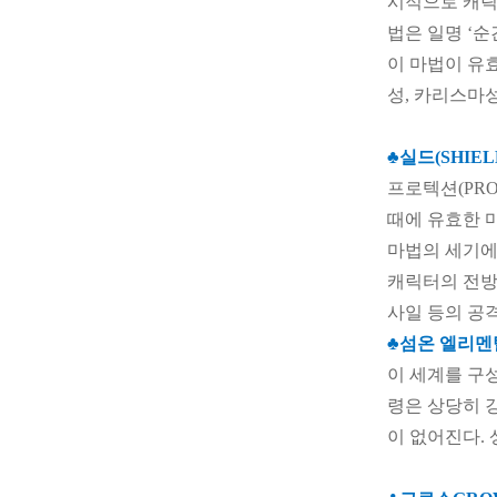
시적으로 캐릭터
법은 일명 ‘순
이 마법이 유
성, 카리스마
♣
실드(SHIEL
프로텍션(PR
때에 유효한 
마법의 세기에
캐릭터의 전방
사일 등의 공
♣섬온 엘리멘탈
이 세계를 구성
령은 상당히 
이 없어진다.